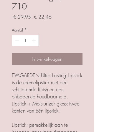
710
Normale
Verkoopprijs
 € 29,95 
€ 22,46
prijs
Aantal
*
In winkelwagen
EVAGARDEN Ultra Lasting Lipstick
is de crèmelipstick met een
schitterende finish en een
onbeperkte houdbaarheid.
Lipstick + Moisturizer gloss: twee
kanten van één lipstick.
Lipstick: gemakkelijk aan te
brengen, zeer lang draagbaar,