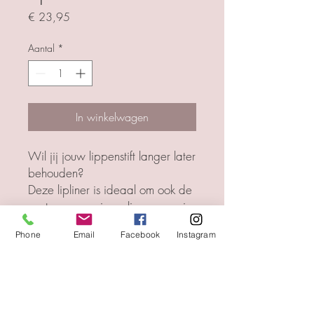
Prijs
€ 23,95
Aantal
*
In winkelwagen
Wil jij jouw lippenstift langer later
behouden?
Deze lipliner is ideaal om ook de
contouren van jouw lippen mooi
af te tekenen.
Phone
Email
Facebook
Instagram
Deze lipliner is ideaal met
Ultralasting lipstick 725 en Enjoy
lipstick 620