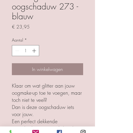
oogschaduw 273 -
blauw
Prijs
€ 23,95
Aantal
*
In winkelwagen
Klaar om wat glitter aan jouw
oogmake-up toe te voegen, maar
toch niet te veel?
Dan is deze oogschaduw iets
voor jouw.
Een perfect dekkende
oogschaduw met een lichte shine