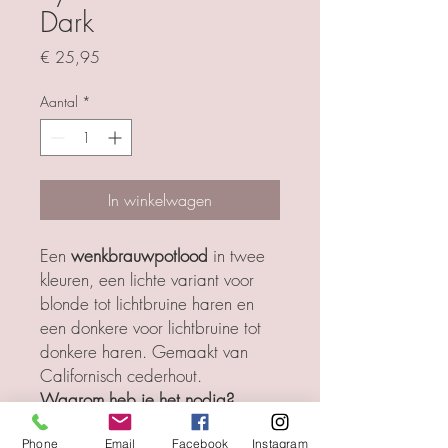
Dark
Prijs
€ 25,95
Aantal
*
In winkelwagen
Een
wenkbrauwpotlood
in twee
kleuren, een lichte variant voor
blonde tot lichtbruine haren en
een donkere voor lichtbruine tot
donkere haren. Gemaakt van
Californisch cederhout.
Waarom heb je het nodig?
Om de wenkbrauwen te
Phone
Email
Facebook
Instagram
definiëren met lang houdende